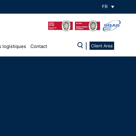
FR
Client Area
 logistiques
Contact