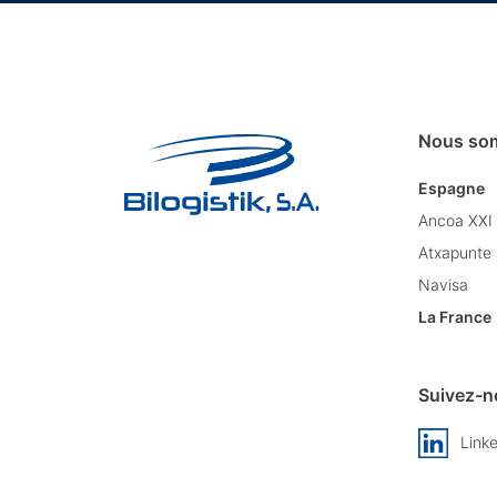
Nous so
Espagne
Ancoa XXI
Atxapunte
Navisa
La France
Suivez-n
Link