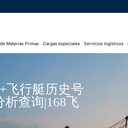
 de Materias Primas
Cargas especiales
Servicios logísticos
艇+飞行艇历史号
析查询|168飞